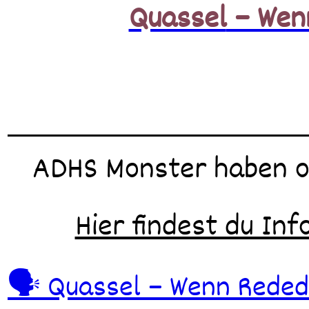
Quassel
– Wenn
ADHS Monster haben of
Hier findest du Inf
Beitragsnavigation
🗣️ Quassel – Wenn Reded