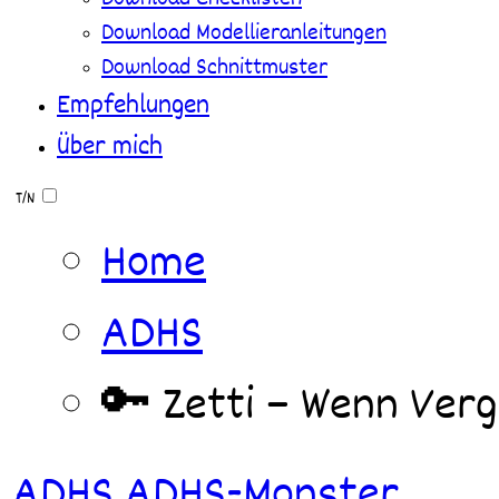
Download Modellieranleitungen
Download Schnittmuster
Empfehlungen
Über mich
T/N
Home
ADHS
🔑 Zetti – Wenn Verg
ADHS
ADHS-Monster