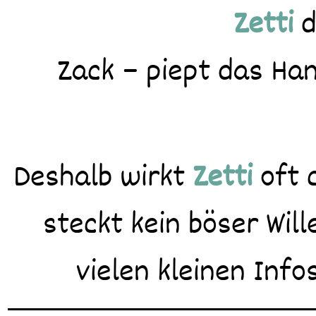
Zetti
d
Zack – piept das Han
Deshalb wirkt
Zetti
oft c
steckt kein böser Will
vielen kleinen Info