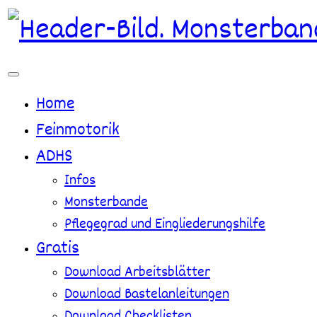
Zum
Inhalt
springen
Home
Feinmotorik
ADHS
Infos
Monsterbande
Pflegegrad und Eingliederungshilfe
Gratis
Download Arbeitsblätter
Download Bastelanleitungen
Download Checklisten