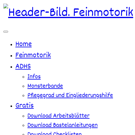
Zum
Inhalt
springen
Home
Feinmotorik
ADHS
Infos
Monsterbande
Pflegegrad und Eingliederungshilfe
Gratis
Download Arbeitsblätter
Download Bastelanleitungen
Download Checklisten