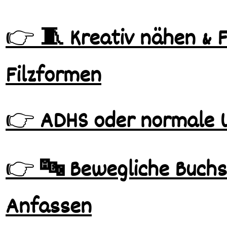
👉
🧵 Kreativ nähen & 
Filzformen
👉
ADHS oder normale U
👉
🔤 Bewegliche Buchs
Anfassen