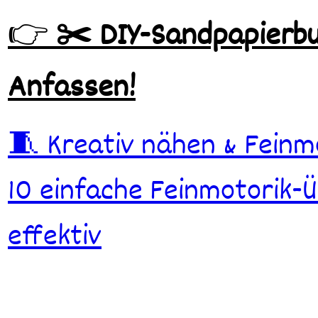
👉
✂️ DIY-Sandpapierb
Anfassen!
Beitragsnavigation
🧵 Kreativ nähen & Feinm
10 einfache Feinmotorik-Ü
effektiv