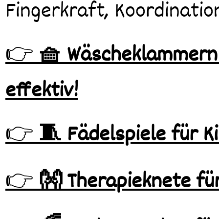
Fingerkraft, Koordinatio
👉
🧺 Wäscheklammern a
effektiv!
👉
🧵 Fädelspiele für K
👉
👐 Therapieknete für