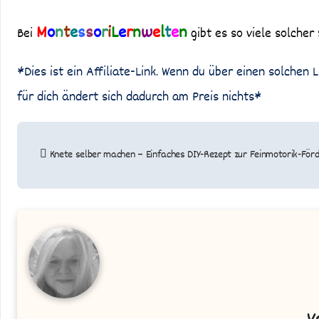
M
o
n
t
e
s
s
o
r
i
L
e
r
n
w
e
l
t
e
n
Bei
gibt es so viele solche
*Dies ist ein Affiliate-Link. Wenn du über einen solchen L
für dich ändert sich dadurch am Preis nichts*
Beitragsnavigation
Knete selber machen – Einfaches DIY-Rezept zur Feinmotorik-För