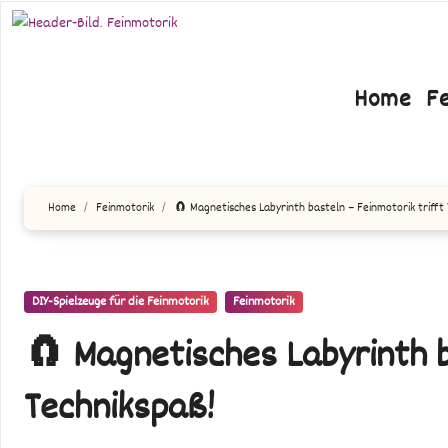
Zum
Inhalt
springen
Home
F
Home
Feinmotorik
🧲 Magnetisches Labyrinth basteln – Feinmotorik trifft
DIY-Spielzeuge für die Feinmotorik
Feinmotorik
🧲 Magnetisches Labyrinth b
Technikspaß!