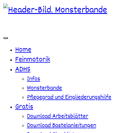
Zum
Inhalt
springen
Home
Feinmotorik
ADHS
Infos
Monsterbande
Pflegegrad und Eingliederungshilfe
Gratis
Download Arbeitsblätter
Download Bastelanleitungen