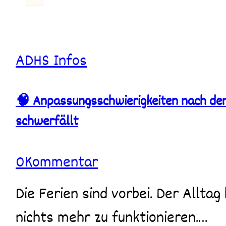
🧠
ADHS
Infos
Anpassungsschwierigkeiten
nach
den
🧠 Anpassungsschwierigkeiten nach den
Ferien
bei
schwerfällt
ADHS
–
Warum
der
0
Kommentar
Neustart
so
Die Ferien sind vorbei. Der Alltag beginnt wieder. Und plötzlich scheint
schwerfällt
nichts mehr zu funktionieren.…