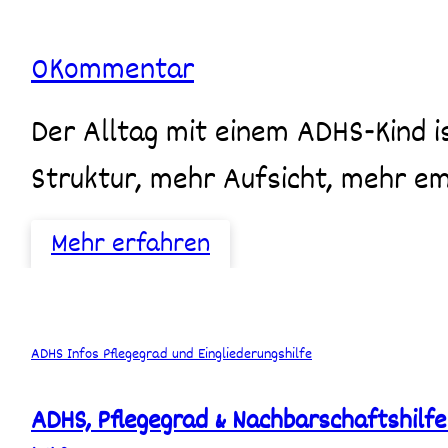
der
Reform
0
Kommentar
2025
(einfach
erklärt)
Der Alltag mit einem ADHS-Kind ist intensiv: mehr Begleitung, mehr
Struktur, mehr Aufsicht, mehr e
Mehr erfahren
ADHS,
ADHS
Infos
Pflegegrad und Eingliederungshilfe
Pflegegrad
&
ADHS, Pflegegrad & Nachbarschaftshilfe 
Nachbarschaftshilfe
–