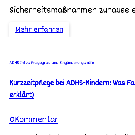
Sicherheitsmaßnahmen zuhause 
Mehr erfahren
Kurzzeitpflege
ADHS
Infos
Pflegegrad und Eingliederungshilfe
bei
ADHS-
Kurzzeitpflege bei ADHS-Kindern: Was Fa
Kindern:
Was
erklärt)
Familien
wirklich
wissen
0
Kommentar
müssen
(einfach
erklärt)