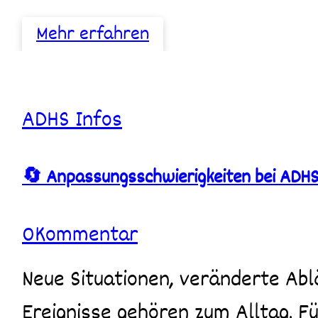
Mehr erfahren
🔄
ADHS
Infos
Anpassungsschwierigkeiten
bei
ADHS
🔄 Anpassungsschwierigkeiten bei ADH
–
Warum
Veränderungen
so
0
Kommentar
schwerfallen
Neue Situationen, veränderte Abläufe, Übergänge oder unerwartete
Ereignisse gehören zum Alltag. Fü