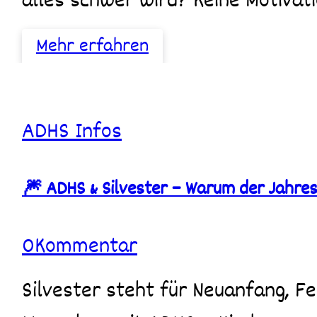
alles schwer wird? Keine Motivat
Mehr erfahren
🎆
ADHS
Infos
ADHS
&
Silvester
🎆 ADHS & Silvester – Warum der Jahres
–
Warum
der
Jahreswechsel
0
Kommentar
für
viele
zur
Silvester steht für Neuanfang, Feiern und gute Vorsätze. Für viele
Belastungsprobe
wird