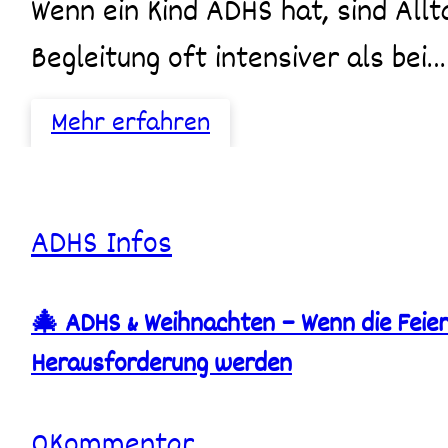
Wenn ein Kind ADHS hat, sind Alltag, Betreuung und emotionale
Begleitung oft intensiver als bei…
Mehr erfahren
🎄
ADHS
Infos
ADHS
&
Weihnachten
🎄 ADHS & Weihnachten – Wenn die Feie
–
Wenn
Herausforderung werden
die
Feiertage
auch
für
0
Kommentar