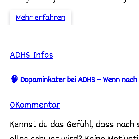
Mehr erfahren
🧠
ADHS
Infos
Dopaminkater
bei
ADHS
🧠 Dopaminkater bei ADHS – Wenn nach 
–
Wenn
nach
Hochphasen
0
Kommentar
plötzlich
nichts
mehr
Kennst du das Gefühl, dass nach schönen, intensiven Tagen plötzlich
geht