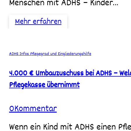
Menschen mit ADHS – Kinder…
Mehr erfahren
4.000
ADHS
Infos
Pflegegrad und Eingliederungshilfe
€
Umbauzuschuss
4.000 € Umbauzuschuss bei ADHS – Wel
bei
ADHS
Pflegekasse übernimmt
–
Welche
Wohnumfeldverbesserungen
0
Kommentar
die
Pflegekasse
übernimmt
Wenn ein Kind mit ADHS einen Pflegegrad hat, können Umbauten oder