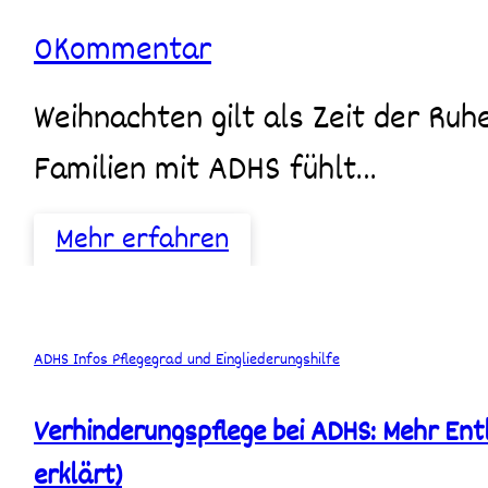
Zeit
des
0
Kommentar
Jahres
zur
Weihnachten gilt als Zeit der Ruhe, Nähe und Besinnlichkeit. Für viele
größten
Herausforderung
Familien mit ADHS fühlt…
wird
Mehr erfahren
Verhinderungspflege
ADHS
Infos
Pflegegrad und Eingliederungshilfe
bei
ADHS:
Verhinderungspflege bei ADHS: Mehr Ent
Mehr
Entlastung
erklärt)
dank