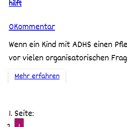
hilft
Wie
der
Entlastungsbetrag
0
Kommentar
(131
€)
Familien
Wenn ein Kind mit ADHS einen Pflegegrad hat, stehen Eltern plötzlich
hilft
vor vielen organisatorischen Fra
Mehr erfahren
Seite: