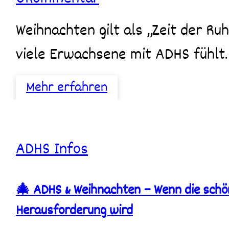
Erwachsene
zur
Weihnachten gilt als „Zeit der Ruhe, Besinnlichkeit und Freude“. Für
Herausforderung
werden
viele Erwachsene mit ADHS fühlt
Mehr erfahren
🎄
ADHS
Infos
ADHS
&
Weihnachten
🎄 ADHS & Weihnachten – Wenn die schön
–
Wenn
Herausforderung wird
die
schönste