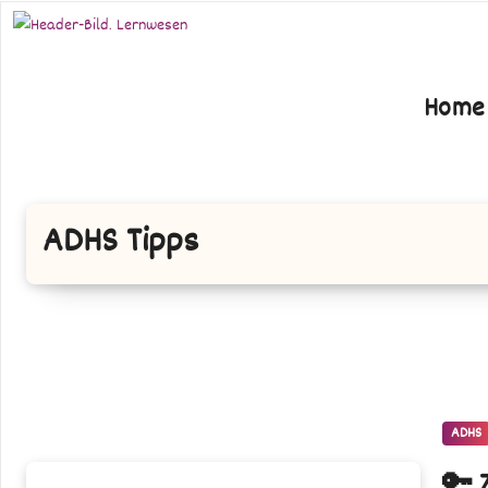
Zum
Inhalt
springen
Home
ADHS Tipps
ADHS
🔑
🔑 