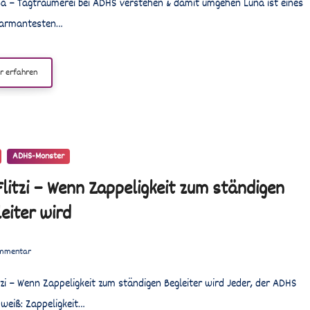
harmantesten…
r erfahren
ADHS-Monster
Flitzi – Wenn Zappeligkeit zum ständigen
eiter wird
mmentar
 weiß: Zappeligkeit…