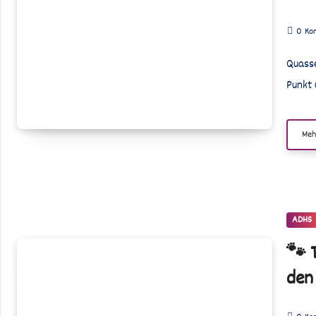
–
Wenn
0
Ko
Rededrang
keine
Quassel ist eines der quirligsten ADHS-Monster: Er redet, redet, redet – ohne
Pausetaste
Punkt
kennt
Meh
ADHS
🐾
🐾 T
Tapsi
den
–
Wenn