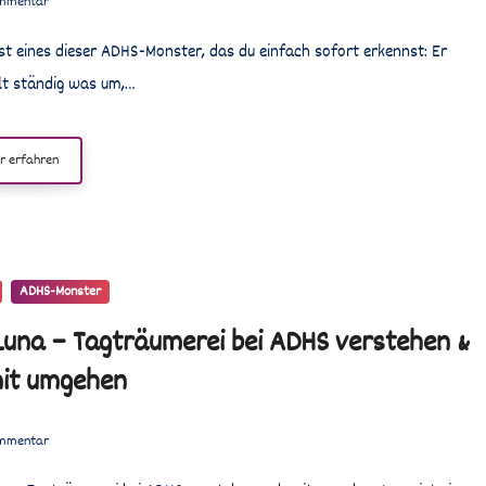
mmentar
lt ständig was um,…
r erfahren
ADHS-Monster
Luna – Tagträumerei bei ADHS verstehen &
it umgehen
mmentar