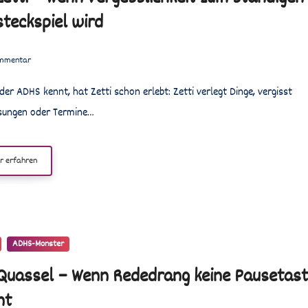
steckspiel wird
mmentar
sungen oder Termine…
r erfahren
ADHS-Monster
 Quassel – Wenn Rededrang keine Pausetas
nt