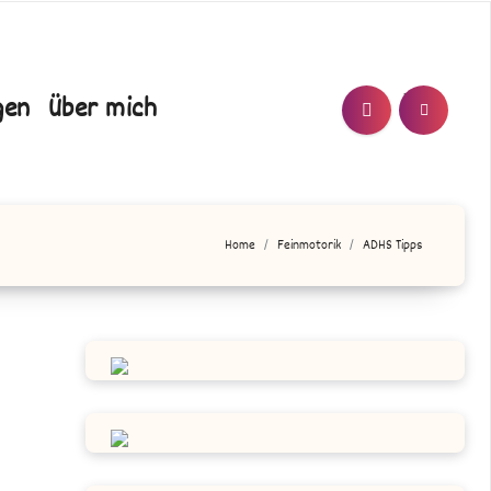
T/N
gen
Über mich
Home
Feinmotorik
ADHS Tipps