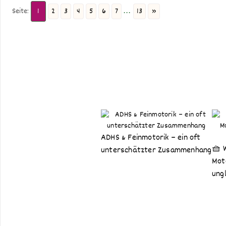
Seite:
1
2
3
4
5
6
7
...
13
»
ADHS & Feinmotorik – ein oft
🧺 
unterschätzter Zusammenhang
Moto
ungl