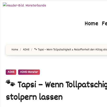
Zum
Inhalt
springen
Home
F
Home
ADHS
🐾 Tapsi – Wenn Tollpatschigkeit & Reizoffenheit den Alltag st
ADHS
ADHS-Monster
🐾 Tapsi – Wenn Tollpatschig
stolpern lassen