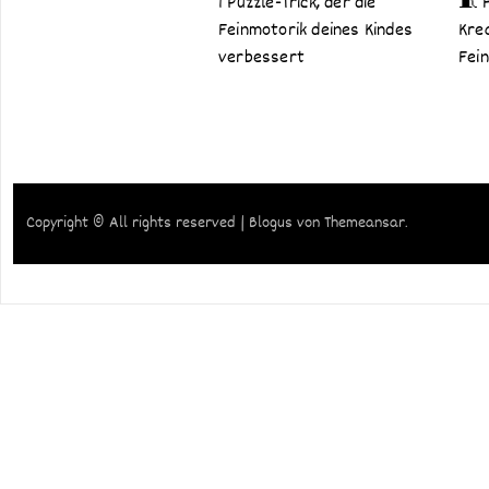
1 Puzzle-Trick, der die
🧵 
Feinmotorik deines Kindes
Kre
verbessert
Fei
Copyright © All rights reserved
|
Blogus
von
Themeansar
.