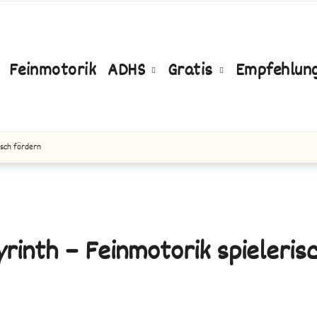
Feinmotorik
ADHS
Gratis
Empfehlun
isch fördern
rinth – Feinmotorik spieleris