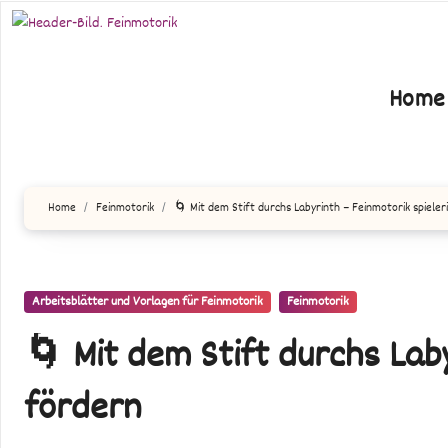
Zum
Inhalt
springen
Home
Home
Feinmotorik
🌀 Mit dem Stift durchs Labyrinth – Feinmotorik spieler
Arbeitsblätter und Vorlagen für Feinmotorik
Feinmotorik
🌀 Mit dem Stift durchs Laby
fördern