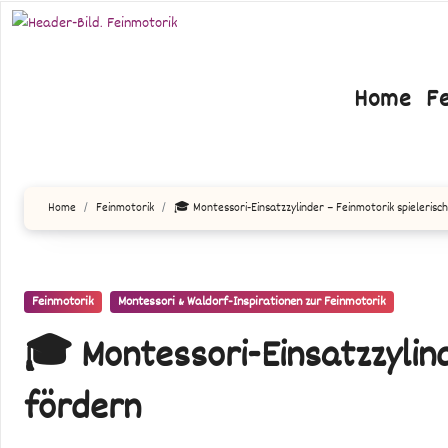
Zum
Inhalt
springen
Home
F
Home
Feinmotorik
🎓 Montessori-Einsatzzylinder – Feinmotorik spielerisc
Feinmotorik
Montessori & Waldorf-Inspirationen zur Feinmotorik
🎓 Montessori-Einsatzzylind
fördern