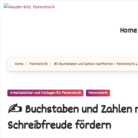
Zum
Inhalt
springen
Home
Home
Feinmotorik
✍️ Buchstaben und Zahlen nachfahren – Feinmotorik &
Arbeitsblätter und Vorlagen für Feinmotorik
Feinmotorik
✍️ Buchstaben und Zahlen n
Schreibfreude fördern