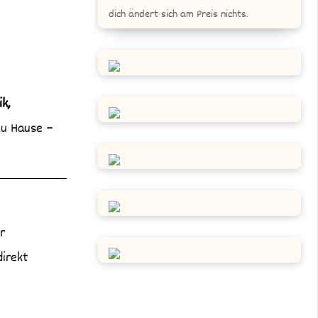
dich ändert sich am Preis nichts.
k,
zu Hause –
r
direkt