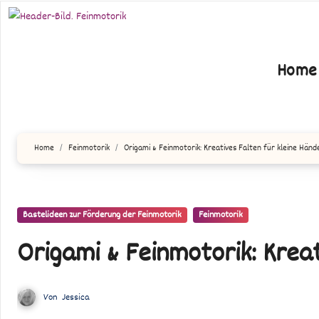
Zum
Inhalt
springen
Home
Home
Feinmotorik
Origami & Feinmotorik: Kreatives Falten für kleine Händ
Bastelideen zur Förderung der Feinmotorik
Feinmotorik
Origami & Feinmotorik: Krea
Von
Jessica