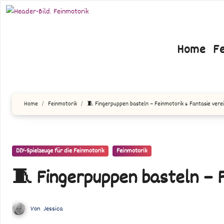
Zum
Inhalt
springen
Home
F
Home
Feinmotorik
🧵 Fingerpuppen basteln – Feinmotorik & Fantasie vere
DIY-Spielzeuge für die Feinmotorik
Feinmotorik
🧵 Fingerpuppen basteln – 
Von
Jessica