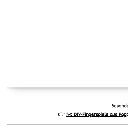
Besonde
👉
✂️ DIY-Fingerspiele aus Papp