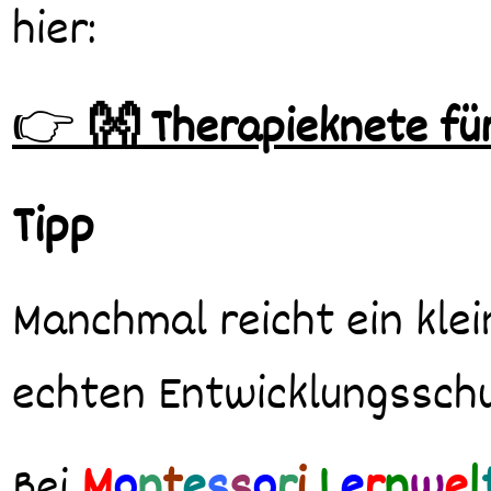
hier:
👉
👐 Therapieknete für
Tipp
Manchmal reicht ein klei
echten Entwicklungsschu
M
o
n
t
e
s
s
o
r
i
L
e
r
n
w
e
l
Bei