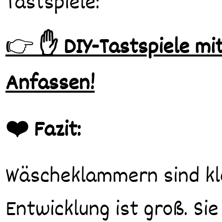
Tastspiele:
👉
✋ DIY-Tastspiele mi
Anfassen!
❤️ Fazit:
Wäscheklammern sind klei
Entwicklung ist groß. Si