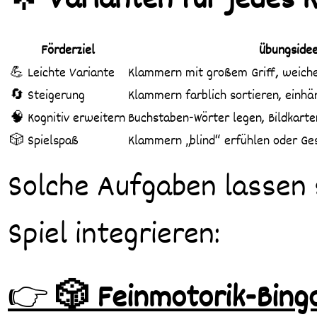
🌟 Varianten für jedes K
Förderziel
Übungside
💪 Leichte Variante
Klammern mit großem Griff, weich
🔄 Steigerung
Klammern farblich sortieren, einhä
🧠 Kognitiv erweitern
Buchstaben-Wörter legen, Bildkarte
🎲 Spielspaß
Klammern „blind“ erfühlen oder Ge
Solche Aufgaben lassen s
Spiel integrieren:
👉
🎲 Feinmotorik-Bingo