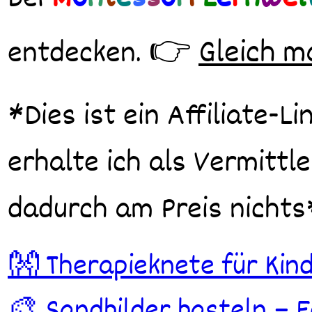
👉
Gleich m
entdecken.
*Dies ist ein Affiliate-L
erhalte ich als Vermittle
dadurch am Preis nichts
Beitragsnavigation
👐 Therapieknete für Kind