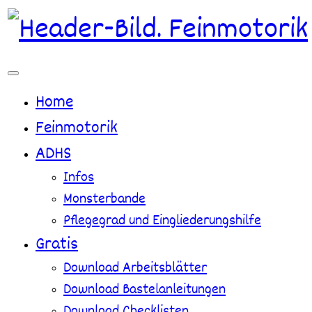
Zum
Inhalt
springen
Home
Feinmotorik
ADHS
Infos
Monsterbande
Pflegegrad und Eingliederungshilfe
Gratis
Download Arbeitsblätter
Download Bastelanleitungen
Download Checklisten