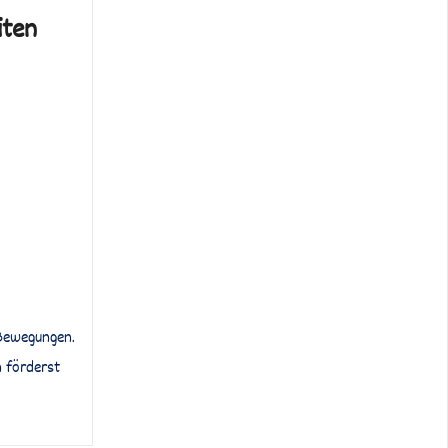
iten
e Bewegungen.
n förderst