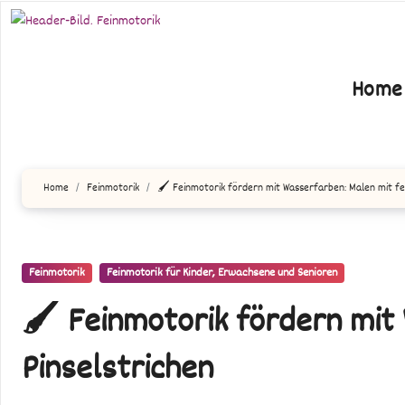
Zum
Inhalt
springen
Home
Home
Feinmotorik
🖌️ Feinmotorik fördern mit Wasserfarben: Malen mit fe
Feinmotorik
Feinmotorik für Kinder, Erwachsene und Senioren
🖌️ Feinmotorik fördern mit
Pinselstrichen