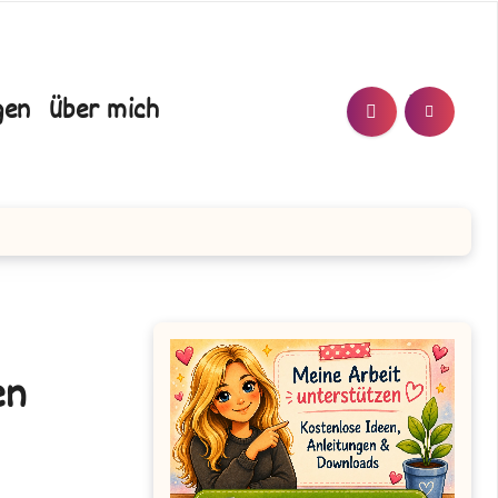
T/N
gen
Über mich
en