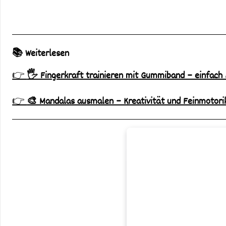
📚 Weiterlesen
👉
🖐️ Fingerkraft trainieren mit Gummiband – einfach 
👉
🎨 Mandalas ausmalen – Kreativität und Feinmotorik