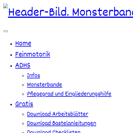
Zum
Inhalt
springen
Home
Feinmotorik
ADHS
Infos
Monsterbande
Pflegegrad und Eingliederungshilfe
Gratis
Download Arbeitsblätter
Download Bastelanleitungen
Download Checklisten