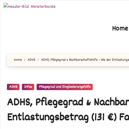
Zum
Inhalt
springen
Home
Home
ADHS
ADHS, Pflegegrad & Nachbarschaftshilfe – Wie der Entlastungsbe
ADHS
Infos
Pflegegrad und Eingliederungshilfe
ADHS, Pflegegrad & Nachbar
Entlastungsbetrag (131 €) Fa