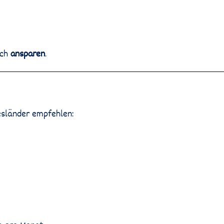
ich
ansparen
.
desländer empfehlen: