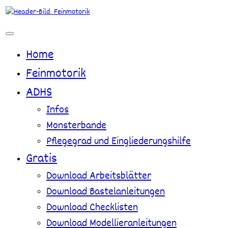
Zum
Inhalt
springen
Home
Feinmotorik
ADHS
Infos
Monsterbande
Pflegegrad und Eingliederungshilfe
Gratis
Download Arbeitsblätter
Download Bastelanleitungen
Download Checklisten
Download Modellieranleitungen