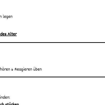
en legen
edes Alter
Zuhören & Reagieren üben
inden: