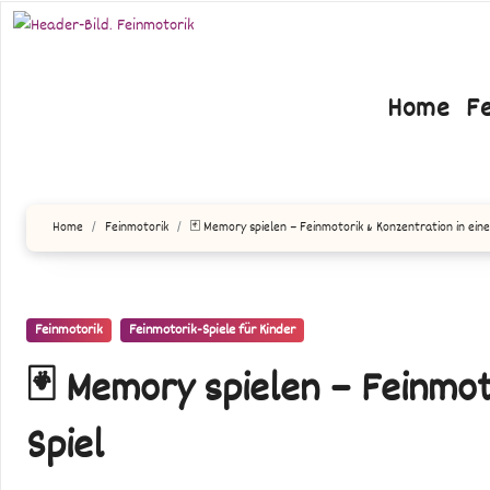
Zum
Inhalt
springen
Home
F
Home
Feinmotorik
🃏 Memory spielen – Feinmotorik & Konzentration in ein
Feinmotorik
Feinmotorik-Spiele für Kinder
🃏 Memory spielen – Feinmot
Spiel