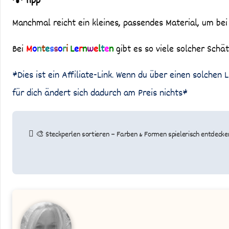
💡 Tipp
Manchmal reicht ein kleines, passendes Material, um be
Bei
M
o
n
t
e
s
s
o
r
i
L
e
r
n
w
e
l
t
e
n
gibt es so viele solcher Sch
*Dies ist ein Affiliate-Link. Wenn du über einen solchen L
für dich ändert sich dadurch am Preis nichts*
Beitragsnavigation
🎨 Steckperlen sortieren – Farben & Formen spielerisch entdecke