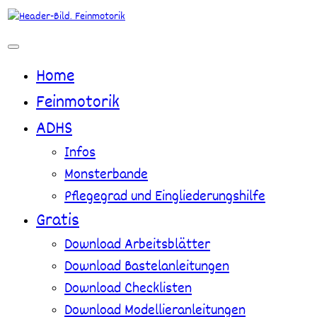
Zum
Inhalt
springen
Home
Feinmotorik
ADHS
Infos
Monsterbande
Pflegegrad und Eingliederungshilfe
Gratis
Download Arbeitsblätter
Download Bastelanleitungen
Download Checklisten
Download Modellieranleitungen