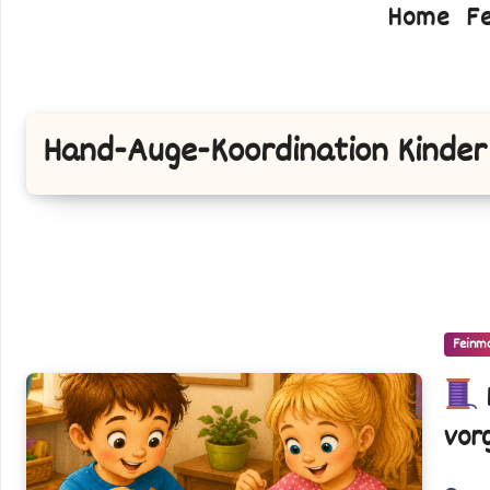
Home
F
Hand-Auge-Koordination Kinder
Feinm
Kreativ
vor
nähen
&