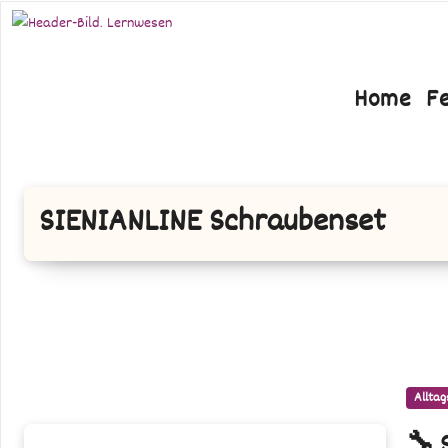
Zum
Inhalt
springen
Home
F
SIENIANLINE Schraubenset
Alltag
🔧
🔧 