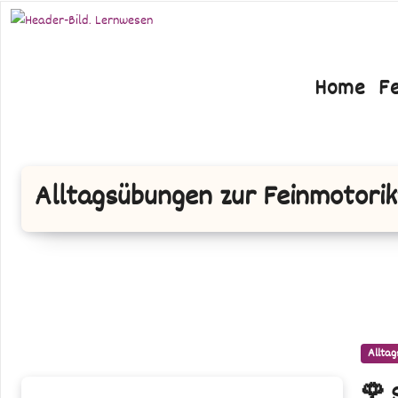
Zum
Inhalt
springen
Home
F
Alltagsübungen zur Feinmotori
Alltag
🌹
🌹 