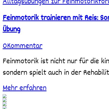
Alltagsübungen zur Feinmotorikfö
trainieren
mit
Reis:
Feinmotorik trainieren mit Reis: So
Sortieren
&
Übung
Umfüllen
als
einfache
0
Kommentar
DIY-
Übung
Feinmotorik ist nicht nur für die kindliche Entwicklung entscheidend,
sondern spielt auch in der Rehabili
Mehr erfahren