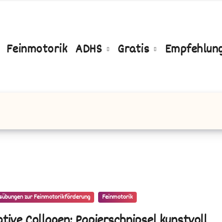
Feinmotorik
ADHS
Gratis
Empfehlun
sübungen zur Feinmotorikförderung
Feinmotorik
ative Collagen: Papierschnipsel kunstvoll