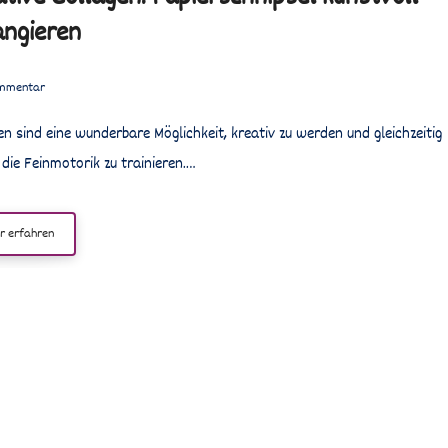
angieren
mmentar
t die Feinmotorik zu trainieren.…
r erfahren