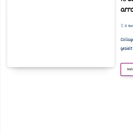
Collagen:
arr
Papierschnipsel
kunstvoll
0
Ko
arrangieren
Collagen sind eine wunderbare Möglichkeit, kreativ zu werden und gleichzeitig
geziel
Meh