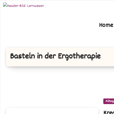
Zum
Inhalt
springen
Home
Basteln in der Ergotherapie
Alltag
Kreative
Kre