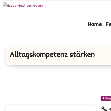
Zum
Inhalt
springen
Home
F
Alltagskompetenz stärken
Alltag
🔧
🔧 