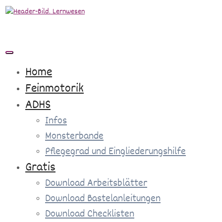
Zum
Inhalt
springen
Home
Feinmotorik
ADHS
Infos
Monsterbande
Pflegegrad und Eingliederungshilfe
Gratis
Download Arbeitsblätter
Download Bastelanleitungen
Download Checklisten