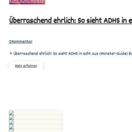
ADHS
ADHS-Monster
ehrlich:
So
Überraschend ehrlich: So sieht ADHS in 
sieht
ADHS
in
echt
0
Kommentar
aus
(Monster-
⭐ Überraschend ehrlich: So sieht ADHS in echt aus (Monster-Guide) 
Guide)
Mehr erfahren