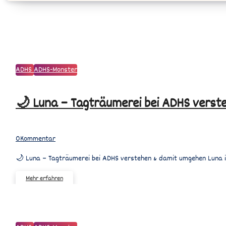
🌙
ADHS
ADHS-Monster
Luna
–
🌙 Luna – Tagträumerei bei ADHS verst
Tagträumerei
bei
ADHS
verstehen
0
Kommentar
&
🌙 Luna – Tagträumerei bei ADHS verstehen & damit umgehen Luna
damit
umgehen
Mehr erfahren
Überraschend