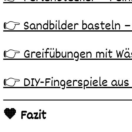
👉 Sandbilder basteln –
👉 Greifübungen mit W
👉 DIY-Fingerspiele aus
🧡 Fazit