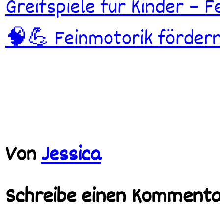
Beitragsnavigation
Greifspiele für Kinder – 
🧠💪 Feinmotorik fördern
Von
Jessica
Schreibe einen Komment