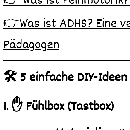
👉 Was ist Feinmotorik?
👉Was ist ADHS? Eine ve
Pädagogen
🛠️ 5 einfache DIY-Ideen
1. ✋ Fühlbox (Tastbox)