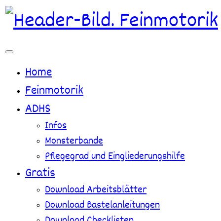
Zum
Inhalt
springen
Home
Feinmotorik
ADHS
Infos
Monsterbande
Pflegegrad und Eingliederungshilfe
Gratis
Download Arbeitsblätter
Download Bastelanleitungen
Download Checklisten