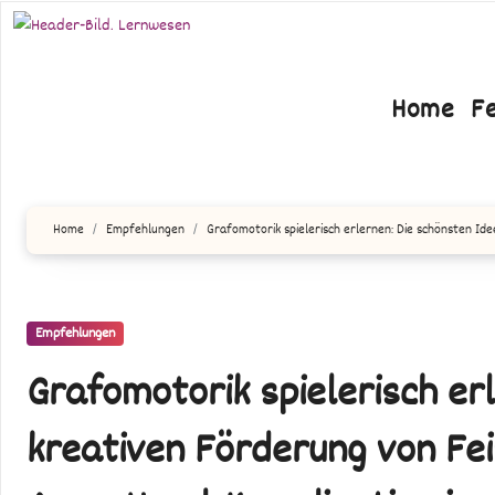
Zum
Inhalt
springen
Home
F
Home
Empfehlungen
Grafomotorik spielerisch erlernen: Die schönsten Id
Empfehlungen
Grafomotorik spielerisch er
kreativen Förderung von Fei