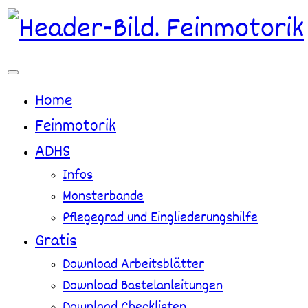
Zum
Inhalt
springen
Home
Feinmotorik
ADHS
Infos
Monsterbande
Pflegegrad und Eingliederungshilfe
Gratis
Download Arbeitsblätter
Download Bastelanleitungen
Download Checklisten