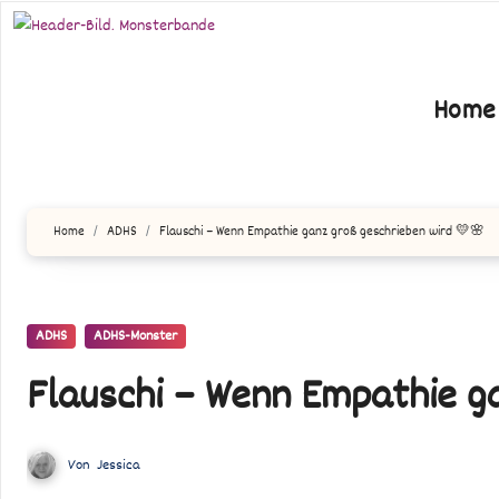
Zum
Inhalt
springen
Home
Home
ADHS
Flauschi – Wenn Empathie ganz groß geschrieben wird 💛🌸
ADHS
ADHS-Monster
Flauschi – Wenn Empathie g
Von
Jessica