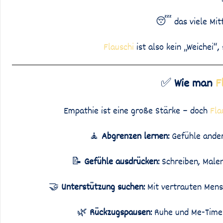
😴 das viele Mit
Flauschi
ist also kein „Weichei“
✅
Wie man
F
Empathie ist eine große Stärke – doch
Fla
🧘
Abgrenzen lernen:
Gefühle ander
📝
Gefühle ausdrücken:
Schreiben, Malen
🤝
Unterstützung suchen:
Mit vertrauten Mensc
🌿
Rückzugspausen:
Ruhe und Me-Time s