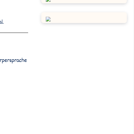
l.
örpersprache