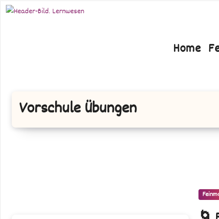
Zum
Inhalt
springen
Home
F
Vorschule Übungen
Feinm
🌀 