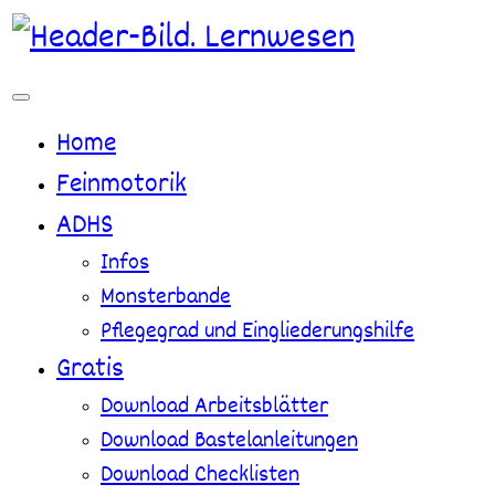
Zum
Inhalt
springen
Home
Feinmotorik
ADHS
Infos
Monsterbande
Pflegegrad und Eingliederungshilfe
Gratis
Download Arbeitsblätter
Download Bastelanleitungen
Download Checklisten