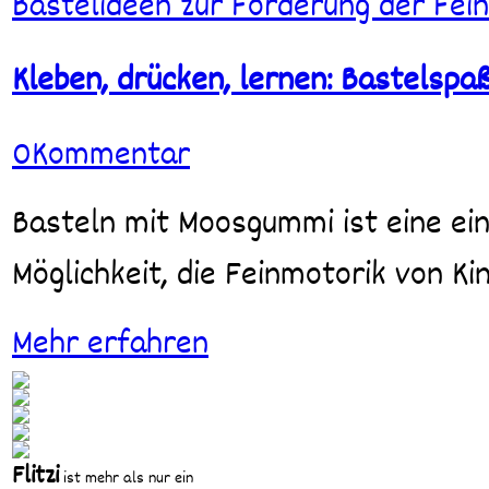
Bastelideen zur Förderung der Fei
drücken,
lernen:
Bastelspaß
Kleben, drücken, lernen: Bastelsp
mit
Moosgummi
0
Kommentar
für
kleine
Hände
Basteln mit Moosgummi ist eine einfache, aber äußerst wirkungsvolle
Möglichkeit, die Feinmotorik von Ki
Mehr erfahren
Flitzi
ist mehr als nur ein