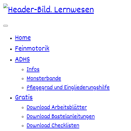
Zum
Inhalt
springen
Home
Feinmotorik
ADHS
Infos
Monsterbande
Pflegegrad und Eingliederungshilfe
Gratis
Download Arbeitsblätter
Download Bastelanleitungen
Download Checklisten