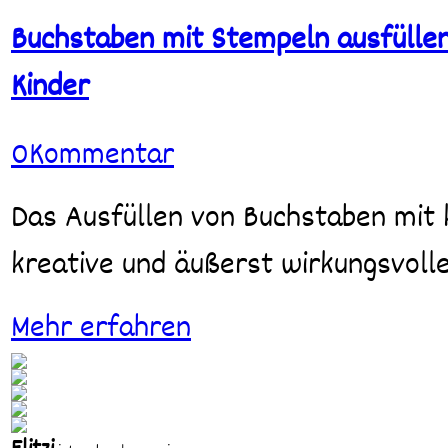
Stempeln
ausfüllen
Buchstaben mit Stempeln ausfüllen
–
Kreative
Kinder
Feinmotorik-
Übung
für
0
Kommentar
Kinder
Das Ausfüllen von Buchstaben mit kleinen Stempeln ist eine einfache,
kreative und äußerst wirkungsvoll
Mehr erfahren