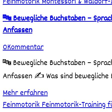
Feinmotorik
Montessori & Waldorf-
Bewegliche
Buchstaben
–
🔤 Bewegliche Buchstaben – Sprac
Sprachförderung
&
Anfassen
Feinmotorik
zum
Anfassen
0
Kommentar
🔤 Bewegliche Buchstaben – Sprachförderung & Feinmotorik zum
Anfassen ✍️ Was sind bewegliche
Mehr erfahren
Buchstaben
Feinmotorik
Feinmotorik-Training f
mit