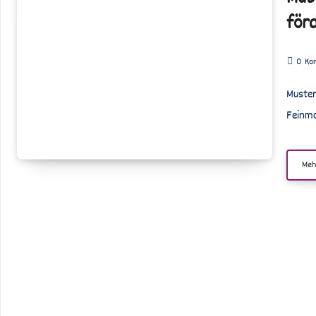
nachlegen:
för
Feinmotorik
spielerisch
0
Ko
fördern
Muster nachlegen ist eine einfache, aber äußerst wirkungsvolle Methode, um die
Feinm
Meh