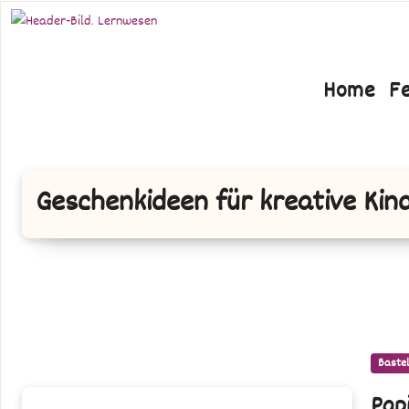
Zum
Inhalt
springen
Home
F
Geschenkideen für kreative Kin
Bastel
Papierblumen
Pap