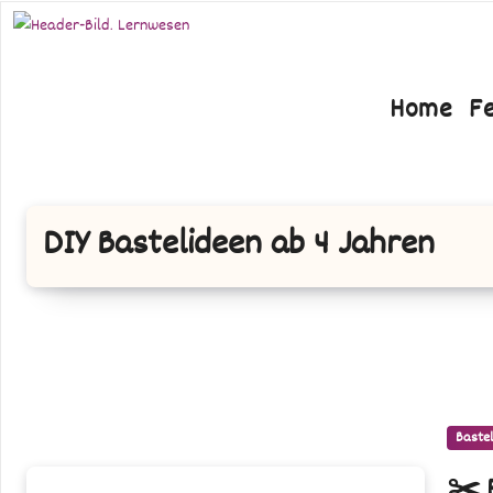
Zum
Inhalt
springen
Home
F
DIY Bastelideen ab 4 Jahren
Bastel
✂️
✂️ 