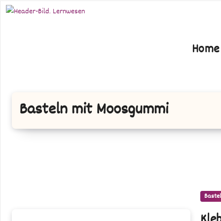
Zum
Inhalt
springen
Home
Basteln mit Moosgummi
Bastel
Kleben,
Kle