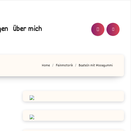
T/N
gen
Über mich
Home
Feinmotorik
Basteln mit Moosgummi