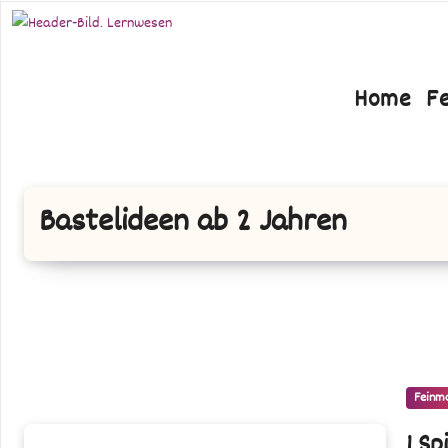
Zum
Inhalt
springen
Home
F
Bastelideen ab 2 Jahren
Feinm
1
1 Sp