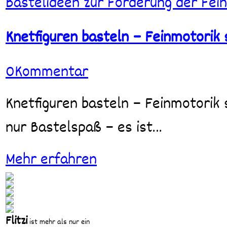
Bastelideen zur Förderung der Fei
basteln
–
Feinmotorik
Knetfiguren basteln – Feinmotorik 
spielerisch
stärken
0
Kommentar
Knetfiguren basteln – Feinmotorik spielerisch stärken Kneten ist mehr als
nur Bastelspaß – es ist…
Mehr erfahren
Flitzi
ist mehr als nur ein