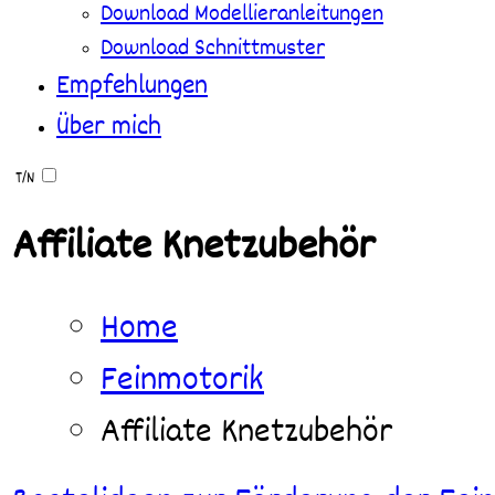
Download Modellieranleitungen
Download Schnittmuster
Empfehlungen
Über mich
T/N
Affiliate Knetzubehör
Home
Feinmotorik
Affiliate Knetzubehör
Knetfiguren