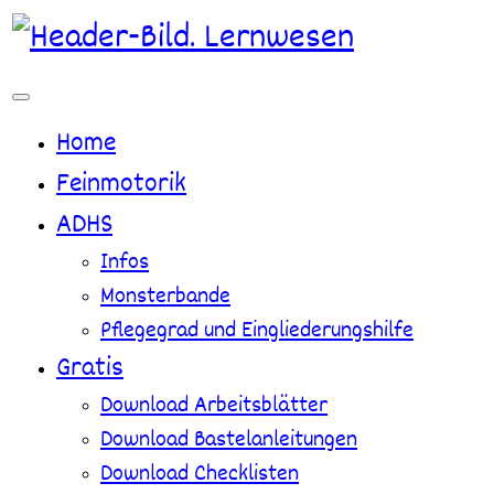
Zum
Inhalt
springen
Home
Feinmotorik
ADHS
Infos
Monsterbande
Pflegegrad und Eingliederungshilfe
Gratis
Download Arbeitsblätter
Download Bastelanleitungen
Download Checklisten