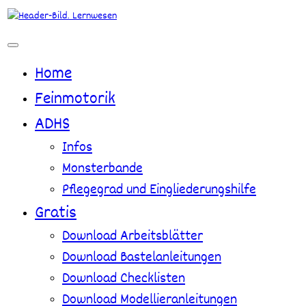
Zum
Inhalt
springen
Home
Feinmotorik
ADHS
Infos
Monsterbande
Pflegegrad und Eingliederungshilfe
Gratis
Download Arbeitsblätter
Download Bastelanleitungen
Download Checklisten
Download Modellieranleitungen