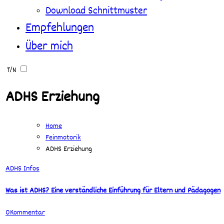
Download Schnittmuster
Empfehlungen
Über mich
T/N
ADHS Erziehung
Home
Feinmotorik
ADHS Erziehung
Was
ADHS
Infos
ist
Was ist ADHS? Eine verständliche Einführung für Eltern und Pädagogen
ADHS?
Eine
0
Kommentar
verständliche