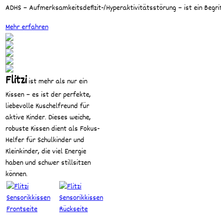
Einführung
ADHS – Aufmerksamkeitsdefizit-/Hyperaktivitätsstörung – ist ein Begri
für
Eltern
Mehr erfahren
und
Pädagogen
Flitzi
ist mehr als nur ein
Kissen – es ist der perfekte,
liebevolle Kuschelfreund für
aktive Kinder. Dieses weiche,
robuste Kissen dient als Fokus-
Helfer für Schulkinder und
Kleinkinder, die viel Energie
haben und schwer stillsitzen
können.